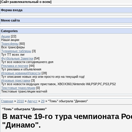
[
Сайт развлекательный о всем
]
Форма входа
Меню сайта
Categories
Акции
[22]
Наши акции
Трансферы
[60]
Все трансферы
Турнирные таблицы
[3]
Тут ТТ всех лиг
Футбольные Заметки
[54]
Тут все новости сегодняшнего дня
Реклама и прочее
[44]
Тут реклама и объявления
Игровые новинки\Новости
[28]
Тут описание новых игр или просто игр на текущий год!
Игровые приставки
[3]
Тут все новости ведущих приставок, XBOX360,Nintendo Wii,PSP,PC,PS3,PS2
Текстовые трансляции
[0]
Текстовые трансляции матчей
Главная
»
2010
»
Август
»
29
» "Томь" обыграла "Динамо"
"Томь" обыграла "Динамо"
В матче 19-го тура чемпионата Р
"Динамо".