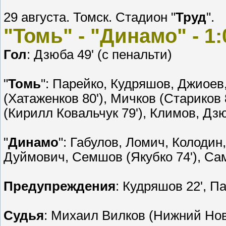
29 августа. Томск. Стадион "
Труд
".
"Томь" - "Динамо" - 1:0
Гол
: Дзюба 49' (с пенальти)
"
Томь
": Парейко, Кудряшов, Джиоев
(Хатаженков 80'), Мичков (Стариков 
(Кирилл Ковальчук 79'), Климов, Дз
"
Динамо
": Габулов, Ломич, Колодин,
Дуймович, Семшов (Якубко 74'), Сам
Предупреждения
: Кудряшов 22', П
Судья
: Михаил Вилков (Нижний Нов