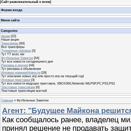
[
Сайт развлекательный о всем
]
Форма входа
Меню сайта
Categories
Акции
[22]
Наши акции
Трансферы
[60]
Все трансферы
Турнирные таблицы
[3]
Тут ТТ всех лиг
Футбольные Заметки
[54]
Тут все новости сегодняшнего дня
Реклама и прочее
[44]
Тут реклама и объявления
Игровые новинки\Новости
[28]
Тут описание новых игр или просто игр на текущий год!
Игровые приставки
[3]
Тут все новости ведущих приставок, XBOX360,Nintendo Wii,PSP,PC,PS3,PS2
Текстовые трансляции
[0]
Текстовые трансляции матчей
Главная
»
Футбольные Заметки
Агент: "Будущее Майкона решится
Как сообщалось ранее, владелец ми
принял решение не продавать защи