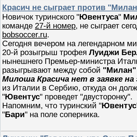
Красич не сыграет против "Милан
Новичок туринского "
Ювентус
а
"
Ми
команде
27-й номер
, не сыграет сег
bobsoccer.ru
.
Сегодня вечером на легендарном ми
20-й розыгрыш трофея
Луиджи Бер
нынешнего Премьер-министра Итали
разыгрывают между собой
"Милан"
Милоша Красича нет в заявке н
из Италии в Сербию, откуда он долже
"
Ювентус
" проведет "двусторонку".
Напомним, что туринский "
Ювентус
"
Бари
" на поле соперника.