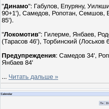
"
Динамо
": Габулов, Епуряну, Уилкш
90+1'), Самедов, Ропотан, Семшов, 
85').
"
Локомотив
": Гилерме, Янбаев, Ро
(Тарасов 46'), Торбинский (Лоськов 6
Предупреждения
: Самедов 34', Роп
Янбаев 84'
...
Читать дальше »
Calendar
Пн
Вт