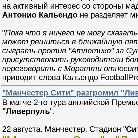
на активный интерес со стороны мад
Антонио Кальендо
не разделяет м
"
Пока что я ничего не могу сказат
может решиться в ближайшую пятн
сыграть против "Атлетико" за Су
присутствовать руководители бол
переговорить с Моратти относит
приводит слова Кальендо
FootballPr
"Манчестер Сити" разгромил "Ли
В матче 2-го тура английской Премь
"Ливерпуль
".
22 августа. Манчестер. Стадион "
Си