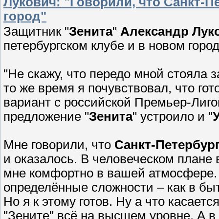
Лукович: "Говорили, что Санкт-П
город"
Защитник "
Зенита
"
Александр Лук
петербургском клубе и в новом горо
"Не скажу, что передо мной стояла 
то же время я почувствовал, что гот
вариант с российской Премьер-Лигой
предложение "
Зенит
а
" устроило и "
Мне говорили, что
Санкт-Петербур
и оказалось. В человеческом плане в
мне комфортно в вашей атмосфере. 
определённые сложности – как в бы
Но я к этому готов. Ну а что касаетс
"Зените" всё на высшем уровне. А 