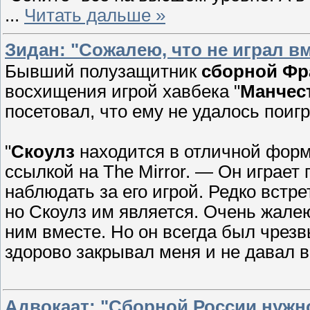
...
Читать дальше »
Зидан: "Сожалею, что не играл в
Бывший полузащитник
сборной Фр
восхищения игрой хавбека "
Манчес
посетовал, что ему не удалось поиг
"
Скоулз
находится в отличной фор
ссылкой на The Mirror. — Он играет 
наблюдать за его игрой. Редко встр
но Скоулз им является. Очень жалею
ним вместе. Но он всегда был чрез
здорово закрывал меня и не давал 
Адвокаат: "Сборной России нужн