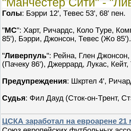
"Манчестер Сити" - "Лив
Голы
: Бэрри 12', Тевес 53', 68' пен.
"
МС
": Харт, Ричардс, Коло Туре, Ком
85'), Бэрри, Джонсон, Тевес (Жо 85')
"
Ливерпуль
": Рейна, Глен Джонсон,
(Пачеку 86'), Джеррард, Лукас, Кейт, 
Предупреждения
: Шкртел 4', Ричар
Судья
: Фил Дауд (Сток-он-Трент, 
ЦСКА заработал на евроарене 21
Союз европейских футбольных ассо