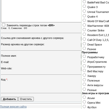
BattleField Bad 
Quake 3
Unreal Tournamen
Quake 4
World Of WarCraf
Заменять переводы строк тегом
<BR>
WarHarmmer 400
Слов:
0
, Символов:
0/0
Counter Strike
Resident Evil 1,2,
Ссылка для скачивания архива с другого сервера:
Call Of Duty 1,2,5
Размер архива на другом сервере:
Dead Space
Разное
Программы
Полное имя:
Разработчику
E-mail:
ИгроСтроителю
Программисту
Web-site:
Веб Мастеру
Хакеру
Код
*
:
Полезные
Анти вирусы
Разные
Java игры и прогр
Аськи
Opera Mini
Полная версия сайта
Футбол