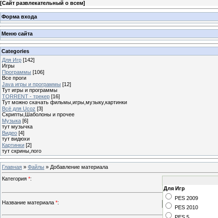
[
Сайт развлекательный о всем
]
Форма входа
Меню сайта
Categories
Для Игр
[142]
Игры
Программы
[106]
Все проги
Java игры и программы
[12]
Тут игры и программы
TORRENT - трекер
[16]
Тут можно скачать фильмы,игры,музыку,картинки
Всё для Ucoz
[3]
Скрипты,Шаболоны и прочее
Музыка
[6]
тут музычка
Видео
[4]
тут видюхи
Картинки
[2]
тут скрины,лого
Главная
»
Файлы
» Добавление материала
Категория
*
:
Для Игр
PES 2009
Название материала
*
:
PES 2010
PES 5