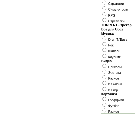
Стратегии
Симуляторы
RPG
Стрелялки
TORRENT - трекер
Всё для Ucoz
Музыка
Drum'N'Bass
Рок
Шансон
Клубняк
Видео
Приколы
Эротика
Разное
Из жизни
Из игр
Картинки
Граффити
Футбол
Разное