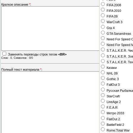
Краткое описание
*
:
FIFA 2008
FIFA 2010
FIFA 09
WarCraft 3
Gta 4
GTA Sanandreas
Need For Speed 
Need For Speed 
S.T.A.L.K.E.R. Чи
Заменять переводы строк тегом
<BR>
S.T.A.L.K.E.R. З
Слов:
0
, Символов:
0/0
S.T.A.L.K.E.R. Т
Казаки
Полный текст материала
*
:
NHL 09
Gothic 3
FallOut 3
Русская Рыбалка 1
StarCraft
LineAge 2
F.E.A.R
Метро 2033
FlatOut 2
BattleField 2
Rome:Total War