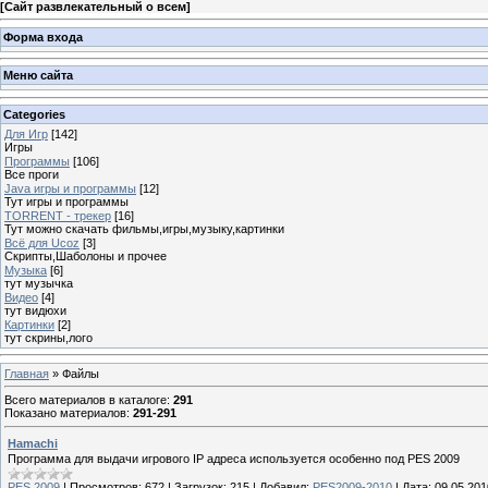
[
Сайт развлекательный о всем
]
Форма входа
Меню сайта
Categories
Для Игр
[142]
Игры
Программы
[106]
Все проги
Java игры и программы
[12]
Тут игры и программы
TORRENT - трекер
[16]
Тут можно скачать фильмы,игры,музыку,картинки
Всё для Ucoz
[3]
Скрипты,Шаболоны и прочее
Музыка
[6]
тут музычка
Видео
[4]
тут видюхи
Картинки
[2]
тут скрины,лого
Главная
»
Файлы
Всего материалов в каталоге
:
291
Показано материалов
:
291-291
Hamachi
Программа для выдачи игрового IP адреса используется особенно под PES 2009
PES 2009
|
Просмотров:
672
|
Загрузок:
215
|
Добавил:
PES2009-2010
|
Дата:
09.05.201